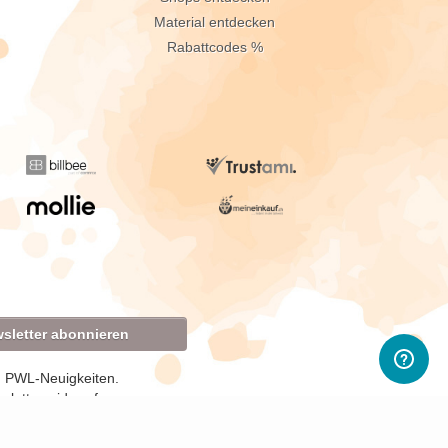
Material entdecken
Rabattcodes %
sletter abonnieren
d PWL-Neuigkeiten.
sletter widerrufen.