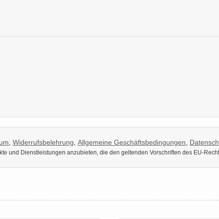
sum
,
Widerrufsbelehrung
,
Allgemeine Geschäftsbedingungen
,
Datensch
dukte und Dienstleistungen anzubieten, die den geltenden Vorschriften des EU-Rech