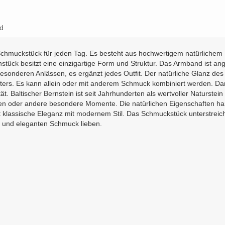
d
es Schmuckstück für jeden Tag. Es besteht aus hochwertigem natürliche
tück besitzt eine einzigartige Form und Struktur. Das Armband ist ang
 besonderen Anlässen, es ergänzt jedes Outfit. Der natürliche Glanz 
Alters. Es kann allein oder mit anderem Schmuck kombiniert werden. Da
tät. Baltischer Bernstein ist seit Jahrhunderten als wertvoller Naturst
äen oder andere besondere Momente. Die natürlichen Eigenschaften ha
t klassische Eleganz mit modernem Stil. Das Schmuckstück unterstreicht
en und eleganten Schmuck lieben.