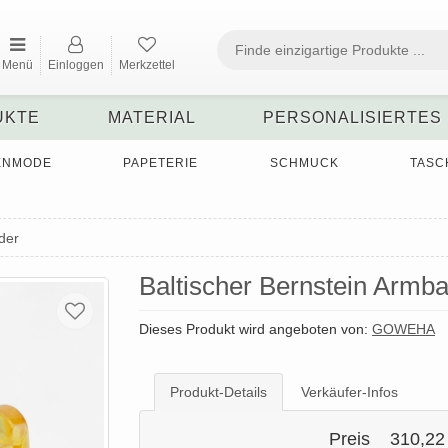
Menü
Einloggen
Merkzettel
UKTE
MATERIAL
PERSONALISIERTES
ENMODE
PAPETERIE
SCHMUCK
TASC
der
Baltischer Bernstein Armb
Dieses Produkt wird angeboten von:
GOWEHA
Produkt-Details
Verkäufer-Infos
Preis
310,22