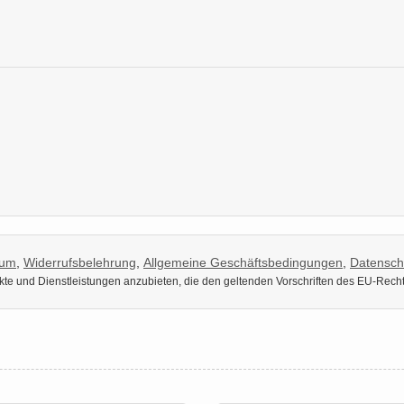
sum
,
Widerrufsbelehrung
,
Allgemeine Geschäftsbedingungen
,
Datensch
dukte und Dienstleistungen anzubieten, die den geltenden Vorschriften des EU-Rech