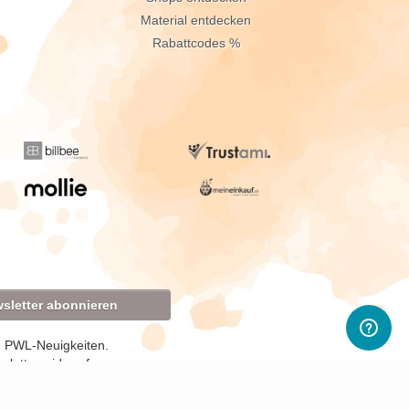
Material entdecken
Rabattcodes %
sletter abonnieren
d PWL-Neuigkeiten.
sletter widerrufen.