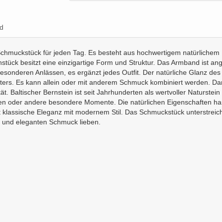
d
es Schmuckstück für jeden Tag. Es besteht aus hochwertigem natürliche
tück besitzt eine einzigartige Form und Struktur. Das Armband ist ang
 besonderen Anlässen, es ergänzt jedes Outfit. Der natürliche Glanz 
Alters. Es kann allein oder mit anderem Schmuck kombiniert werden. Da
tät. Baltischer Bernstein ist seit Jahrhunderten als wertvoller Naturst
äen oder andere besondere Momente. Die natürlichen Eigenschaften ha
t klassische Eleganz mit modernem Stil. Das Schmuckstück unterstreicht
en und eleganten Schmuck lieben.