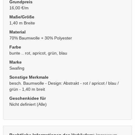
Grundpreis
16,00 €/m
Maße/Größe
1,40 m Breite
Material
70% Baumwolle + 30% Polyester
Farbe
bunte .. rot, apricot, grün, blau
Marke
Swafing
Sonstige Merkmale
besch. Baumwolle - Design: Abstrakt - rot / apricot / blau /
grün - 1,40 m breit
Geschenkidee für
Nicht definiert (Alle)
Rechtliche Informationen des Verkäufers:
Impressum
,