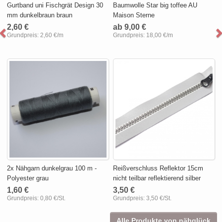
Gurtband uni Fischgrät Design 30
Baumwolle Star big toffee AU
mm dunkelbraun braun
Maison Sterne
2,60 €
ab 9,00 €
Grundpreis:
2,60 €/m
Grundpreis:
18,00 €/m
2x Nähgarn dunkelgrau 100 m -
Reißverschluss Reflektor 15cm
Polyester grau
nicht teilbar reflektierend silber
1,60 €
3,50 €
Grundpreis:
0,80 €/St.
Grundpreis:
3,50 €/St.
Alle Produkte von nähglück