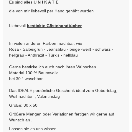
Es sind alles
U N I K A T E,
die von mir liebevoll per Hand genäht wurden
Liebevoll
bestickte Gästehandtücher
In vielen anderen Farben machbar, wie
Rosa - Salbeigrün - Jeansblau - beige -weiß - schwarz -
hellgrau - Anthrazit - Türkis - hellblau
Gerne besticke ich auch nach ihren Wünschen
Material 100 % Baumwolle
bei 30 ° waschbar
Das IDEALE persönliche Geschenk ideal zum Geburtstag,
Weihnachten , Valentinstag
Größe: 30 x 50
Größere Mengen oder Variationen fertigen wir gerne auf
Wunsch an .
Lassen sie es uns wissen