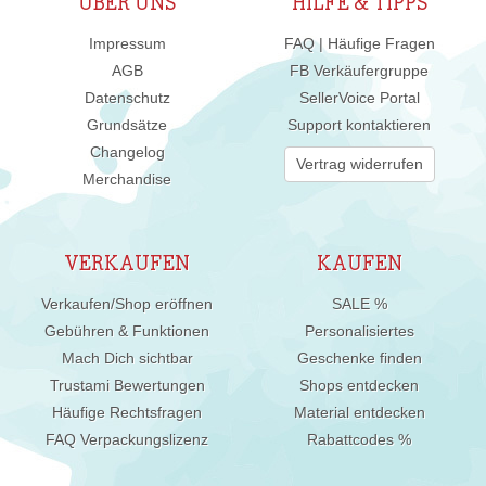
ÜBER UNS
HILFE & TIPPS
Impressum
FAQ | Häufige Fragen
AGB
FB Verkäufergruppe
Datenschutz
SellerVoice Portal
Grundsätze
Support kontaktieren
Changelog
Vertrag widerrufen
Merchandise
VERKAUFEN
KAUFEN
Verkaufen/Shop eröffnen
SALE %
Gebühren & Funktionen
Personalisiertes
Mach Dich sichtbar
Geschenke finden
Trustami Bewertungen
Shops entdecken
Häufige Rechtsfragen
Material entdecken
FAQ Verpackungslizenz
Rabattcodes %