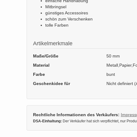
einfache Handhabung
Mitbringsel
günstiges Accessoires
schön zum Verschenken
tolle Farben
Artikelmerkmale
Maße/Größe
50 mm
Material
Metall,Papier,Fo
Farbe
bunt
Geschenkidee für
Nicht definiert (
Rechtliche Informationen des Verkäufers:
Impres
DSA-Einhaltung:
Der Verkäufer hat sich verpflichtet, nur Pro