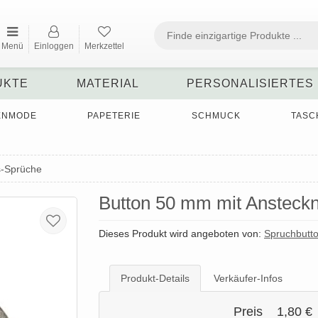
Menü
Einloggen
Merkzettel
UKTE
MATERIAL
PERSONALISIERTES
ENMODE
PAPETERIE
SCHMUCK
TASC
s-Sprüche
Button 50 mm mit Ansteckn
Dieses Produkt wird angeboten von:
Spruchbutt
Produkt-Details
Verkäufer-Infos
Preis
1,80 €