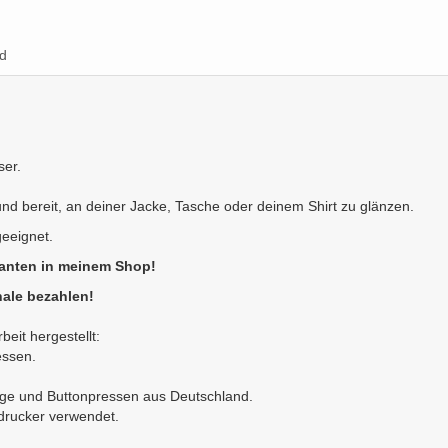
d
ser.
 und bereit, an deiner Jacke, Tasche oder deinem Shirt zu glänzen.
geeignet.
ianten in meinem Shop!
ale bezahlen!
eit hergestellt:
essen.
nge und Buttonpressen aus Deutschland.
ldrucker verwendet.