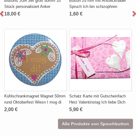
Buttons JGA Set groß 50mm 10
Button 25 mm mit Anstecknadel
Stück personalisiert Anker
Spruch Ich bin schizophren
18,00 €
1,60 €
Kühlschrankmagnet Magnet 50mm
Schatz Karte mit Gutscheinfach
rund Oktoberfest Wiesn I mog di
Herz Valentinstag Ich liebe Dich
2,00 €
5,90 €
Alle Produkte von Spruchbutton