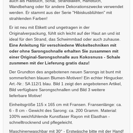
auch als Halstuch, Schal, Strandlaken, Handtuch,
Wandbehang oder für andere Dekorationszwecke verwendet
werden. Er stammt aus der Serie "Hibiskusblühten" mit
strahlenden Farben!
Er ist neu mit Etikett und ungetragen in der
Originalverpackung, fühlt sich leicht auf der Haut an und ist
ideal für den Strand, das Schwimmbad oder auch zuhause.
Eine Anleitung für verschiedene Wickeltechniken mit
oder ohne Sarongschnalle erhalten Sie zusammen mit
einer Original-Sarongschnalle aus Kokosnuss - Schale
zusmmen mit der Lieferung gratis dazu!
Der Grundton des angebotenen neuen Sarongs ist bunt mit
sommerlichen blauen Blumen-Motiven! Ein echter Hingucker.
Art.-Nr.: SA 112/1 blau. Bild 1 zeigt den angebotenen Artikel,
Bild verfügbare Sarongschnallen und Bild 3 weitere
lieferbare Motive!
Einheitsgröße 115 x 165 cm mit Fransen. Fransenlänge: ca.
6 - 8 cm - Gewicht des Sarong: ca. 200 Gramm. Material:
100% weichfühlende Kunstfaser Rayon mit Elasthan -
schnelltrocknend und pflegeleicht.
Maschinenwaschbar mit 30° - Erstwäsche bitte mit der Hand!