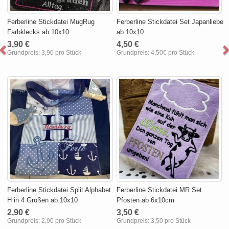
Ferberline Stickdatei MugRug
Ferberline Stickdatei Set Japanliebe
Farbklecks ab 10x10
ab 10x10
3,90 €
4,50 €
Grundpreis:
3,90 pro Stück
Grundpreis:
4,50€ pro Stück
Ferberline Stickdatei Split Alphabet
Ferberline Stickdatei MR Set
H in 4 Größen ab 10x10
Pfosten ab 6x10cm
2,90 €
3,50 €
Grundpreis:
2,90 pro Stück
Grundpreis:
3,50 pro Stück