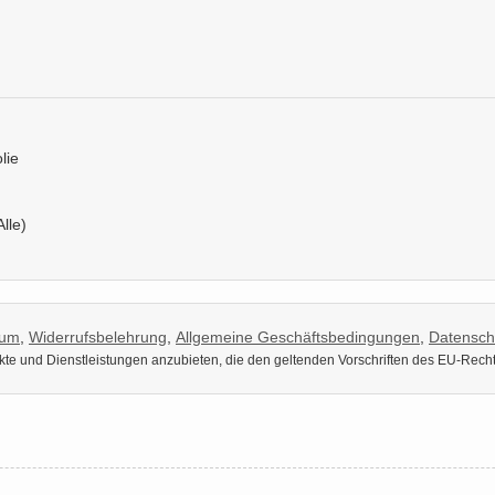
lie
Alle)
sum
,
Widerrufsbelehrung
,
Allgemeine Geschäftsbedingungen
,
Datensch
dukte und Dienstleistungen anzubieten, die den geltenden Vorschriften des EU-Rech