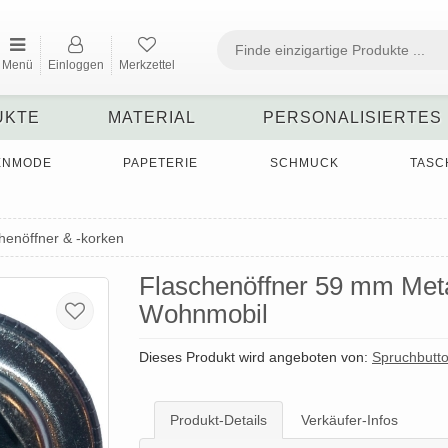
Menü
Einloggen
Merkzettel
UKTE
MATERIAL
PERSONALISIERTES
ENMODE
PAPETERIE
SCHMUCK
TASC
henöffner & -korken
Flaschenöffner 59 mm Met
Wohnmobil
Dieses Produkt wird angeboten von:
Spruchbutt
Produkt-Details
Verkäufer-Infos