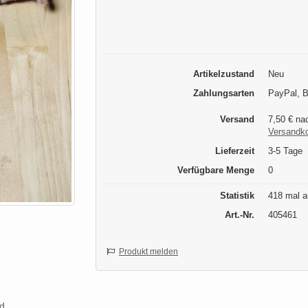
Artikelzustand
Neu
Zahlungsarten
PayPal, B
Versand
7,50 € na
Versandk
Lieferzeit
3-5 Tage
Verfügbare Menge
0
Statistik
418 mal a
Art.-Nr.
405461
Produkt melden
d