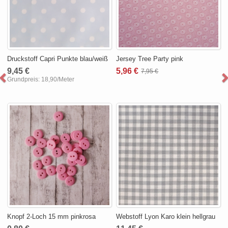
Druckstoff Capri Punkte blau/weiß
Jersey Tree Party pink
9,45 €
5,96 €
7,95 €
Grundpreis:
18,90/Meter
Knopf 2-Loch 15 mm pinkrosa
Webstoff Lyon Karo klein hellgrau