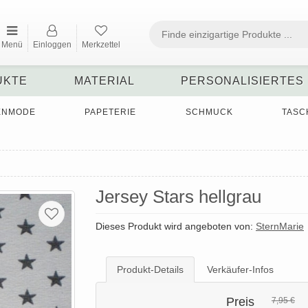
Menü
Einloggen
Merkzettel
UKTE
MATERIAL
PERSONALISIERTES
ENMODE
PAPETERIE
SCHMUCK
TASC
Jersey Stars hellgrau
Dieses Produkt wird angeboten von:
SternMarie
Produkt-Details
Verkäufer-Infos
Preis
7,95 €