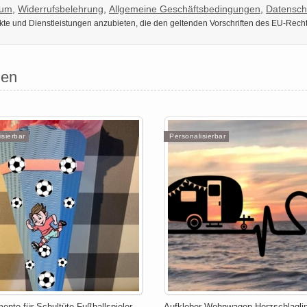
sum
,
Widerrufsbelehrung
,
Allgemeine Geschäftsbedingungen
,
Datensch
dukte und Dienstleistungen anzubieten, die den geltenden Vorschriften des EU-Rech
hen
isierbar
Personalisierbar
ente für Schultüte Fußballspieler
Aufkleber Wohnwagen Herzschlaglin