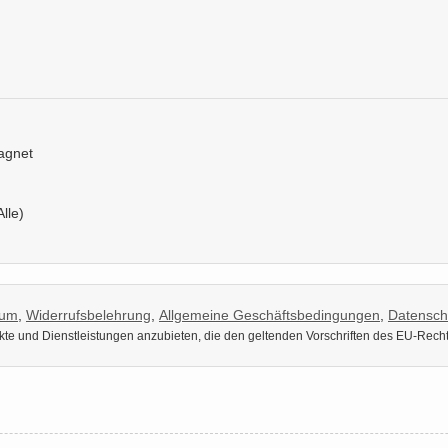
Magnet
Alle)
sum
,
Widerrufsbelehrung
,
Allgemeine Geschäftsbedingungen
,
Datensch
dukte und Dienstleistungen anzubieten, die den geltenden Vorschriften des EU-Rech