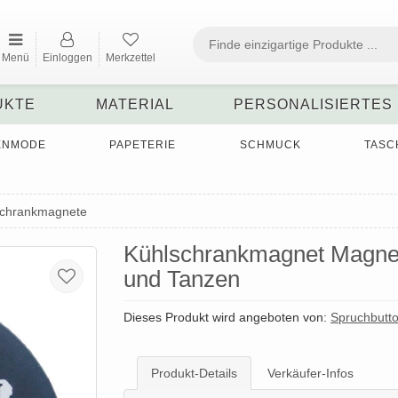
Menü
Einloggen
Merkzettel
UKTE
MATERIAL
PERSONALISIERTES
ENMODE
PAPETERIE
SCHMUCK
TASC
schrankmagnete
Kühlschrankmagnet Magne
und Tanzen
Dieses Produkt wird angeboten von:
Spruchbutt
Produkt-Details
Verkäufer-Infos