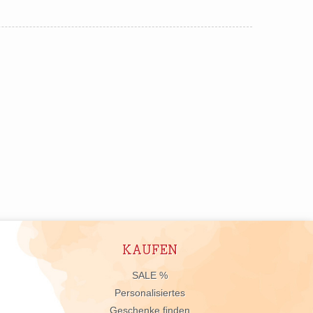
KAUFEN
n
SALE %
Personalisiertes
Geschenke finden