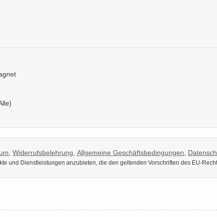
Magnet
Alle)
sum
,
Widerrufsbelehrung
,
Allgemeine Geschäftsbedingungen
,
Datensch
dukte und Dienstleistungen anzubieten, die den geltenden Vorschriften des EU-Rech