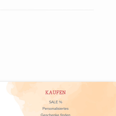
KAUFEN
n
SALE %
Personalisiertes
Geschenke finden