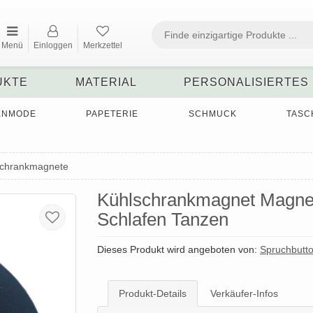
Menü
Einloggen
Merkzettel
UKTE
MATERIAL
PERSONALISIERTES
ENMODE
PAPETERIE
SCHMUCK
TASC
schrankmagnete
Kühlschrankmagnet Magne
Schlafen Tanzen
Dieses Produkt wird angeboten von:
Spruchbutt
Produkt-Details
Verkäufer-Infos