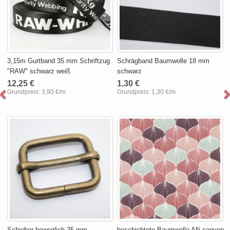
3,15m Gurtband 35 mm Schriftzug
Schrägband Baumwolle 18 mm
"RAW" schwarz weiß
schwarz
12,25 €
1,30 €
Grundpreis:
3,90 €/m
Grundpreis:
1,30 €/m
Schieber beweglich 25 mm
beschichtete Baumwolle Alli canyon