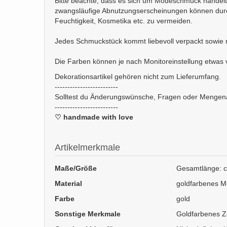
Bitte beachte, dass es sich um Modeschmuck handelt.
zwangsläufige Abnutzungserscheinungen können durc
Feuchtigkeit, Kosmetika etc. zu vermeiden.
Jedes Schmuckstück kommt liebevoll verpackt sowie m
Die Farben können je nach Monitoreinstellung etwas 
Dekorationsartikel gehören nicht zum Lieferumfang.
-------------------------
Solltest du Änderungswünsche, Fragen oder Mengenänd
-------------------------
♡ handmade with love
Artikelmerkmale
Maße/Größe
Gesamtlänge: ca
Material
goldfarbenes Me
Farbe
gold
Sonstige Merkmale
Goldfarbenes Z