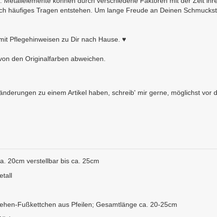
 Metallelemente können durch verschiedene Faktoren mit der Zeit ihr
h häufiges Tragen entstehen. Um lange Freude an Deinen Schmuckstü
it Pflegehinweisen zu Dir nach Hause. ♥
von den Originalfarben abweichen.
erungen zu einem Artikel haben, schreib' mir gerne, möglichst vor d
. 20cm verstellbar bis ca. 25cm
tall
ehen-Fußkettchen aus Pfeilen; Gesamtlänge ca. 20-25cm