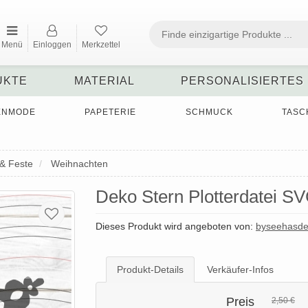
Menü
Einloggen
Merkzettel
UKTE
MATERIAL
PERSONALISIERTES
ENMODE
PAPETERIE
SCHMUCK
TASC
& Feste
Weihnachten
Deko Stern Plotterdatei 
Dieses Produkt wird angeboten von:
byseehasde
Produkt-Details
Verkäufer-Infos
Preis
2,50 €