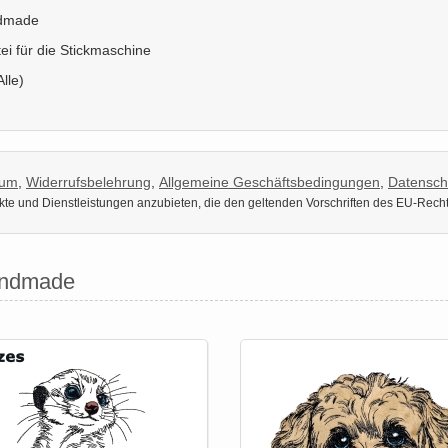
ndmade
tei für die Stickmaschine
Alle)
sum
,
Widerrufsbelehrung
,
Allgemeine Geschäftsbedingungen
,
Datensch
dukte und Dienstleistungen anzubieten, die den geltenden Vorschriften des EU-Rech
andmade