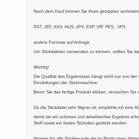
Nach dem Kauf können Sie Ihren gezippten archiviert
DST, JEF, XXX, HUS, JPX, EXP, VIP, PES , VP3
andere Formate auf Anfrage.
Um Stickdateien verwenden zu können, sollten Sie d
Wichtig!
Die Qualität des Ergebnisses hängt nicht nur von de
Einstellungen der Stickmaschine.
Bevor Sie das fertige Produkt sticken, versuchen Sie un
Da die Stickdatei sehr filigran ist, empfehle ich eine 
damit sie ein schönes und detailreiches Ergebnis erh
Stoff sowie ein festes Stickvlies gestickt werden.
Hinweis für alle Stickfreunde die im Besitz einer äl