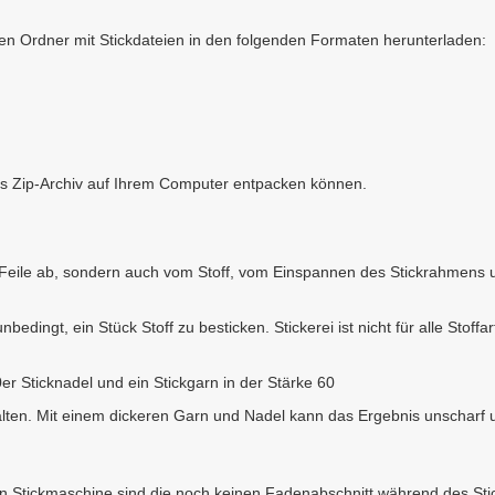
en Ordner mit Stickdateien in den folgenden Formaten herunterladen:
as Zip-Archiv auf Ihrem Computer entpacken können.
r Feile ab, sondern auch vom Stoff, vom Einspannen des Stickrahmens 
bedingt, ein Stück Stoff zu besticken. Stickerei ist nicht für alle Stoffa
60er Sticknadel und ein Stickgarn in der Stärke 60
alten. Mit einem dickeren Garn und Nadel kann das Ergebnis unscharf un
teren Stickmaschine sind die noch keinen Fadenabschnitt während des S