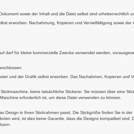
 Dokument sowie der Inhalt und die Datei selbst sind urheberrechtlic
lbst erworben. Nachahmung, Kopieren und Vervielfältigung sowie der wi
darauf darf für kleine kommerzielle Zwecke verwendet werden, vorausge
geschlossen.
er und der Grafik selbst erworben. Das Nachahmen, Kopieren und Vervi
ine Stickmaschine, keine tatsächliche Stickerei. Sie müssen über eine S
aschine erforderlich ist, um diese Datei verwenden zu können.
 das Design in Ihren Stickrahmen passt. Die Stickgröße finden Sie in de
oten wird, ist dies keine Garantie, dass die Designs kompatibel sind.
 kann.