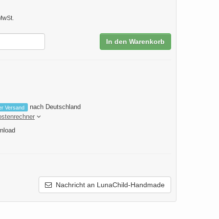
MwSt.
In den Warenkorb
nach Deutschland
er Versand
ostenrechner
nload
Nachricht an LunaChild-Handmade