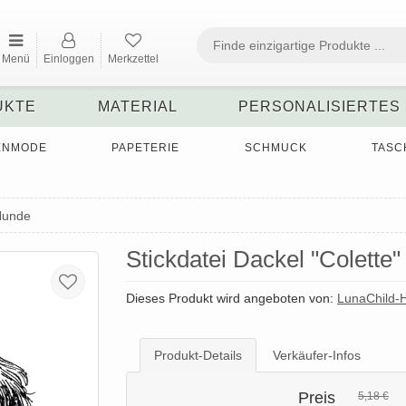
Menü
Einloggen
Merkzettel
UKTE
MATERIAL
PERSONALISIERTES
ENMODE
PAPETERIE
SCHMUCK
TASC
Hunde
Stickdatei Dackel "Colette"
Dieses Produkt wird angeboten von:
LunaChild
Produkt-Details
Verkäufer-Infos
Preis
5,18 €