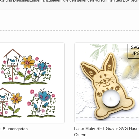
dukte und Dienstleistungen anzubieten, die den geltenden Vorschriften des EU-Rech
Laser Motiv SET Gravur SVG Hase
ei Blumengarten
Ostern