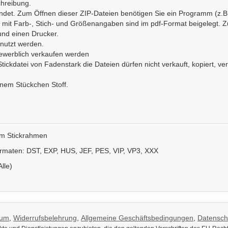
chreibung.
ndet. Zum Öffnen dieser ZIP-Dateien benötigen Sie ein Programm (z.B
fe mit Farb-, Stich- und Größenangaben sind im pdf-Format beigelegt.
nd einen Drucker.
nutzt werden.
gewerblich verkaufen werden
ickdatei von Fadenstark die Dateien dürfen nicht verkauft, kopiert, verv
inem Stückchen Stoff.
m Stickrahmen
ormaten: DST, EXP, HUS, JEF, PES, VIP, VP3, XXX
Alle)
sum
,
Widerrufsbelehrung
,
Allgemeine Geschäftsbedingungen
,
Datensch