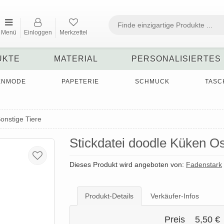
Menü
Einloggen
Merkzettel
UKTE
MATERIAL
PERSONALISIERTES
ENMODE
PAPETERIE
SCHMUCK
TASC
onstige Tiere
Stickdatei doodle Küken O
Dieses Produkt wird angeboten von:
Fadenstark
Produkt-Details
Verkäufer-Infos
Preis
5,50 €