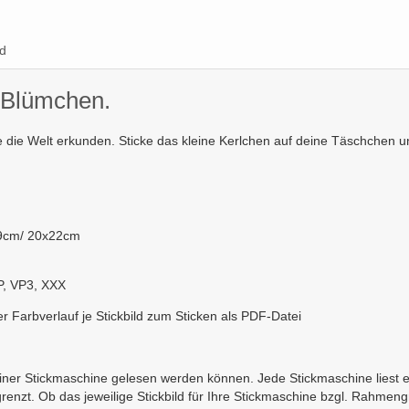
d
 Blümchen.
die Welt erkunden. Sticke das kleine Kerlchen auf deine Täschchen u
9cm/ 20x22cm
P, VP3, XXX
ter Farbverlauf je Stickbild zum Sticken als PDF-Datei
n einer Stickmaschine gelesen werden können. Jede Stickmaschine liest 
egrenzt. Ob das jeweilige Stickbild für Ihre Stickmaschine bzgl. Rahmen