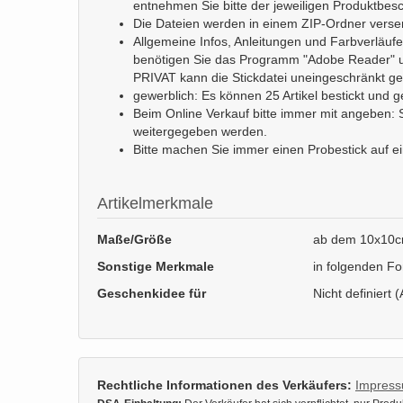
entnehmen Sie bitte der jeweiligen Produktbes
Die Dateien werden in einem ZIP-Ordner verse
Allgemeine Infos, Anleitungen und Farbverläu
benötigen Sie das Programm "Adobe Reader" u
PRIVAT kann die Stickdatei uneingeschränkt ge
gewerblich: Es können 25 Artikel bestickt und 
Beim Online Verkauf bitte immer mit angeben: St
weitergegeben werden.
Bitte machen Sie immer einen Probestick auf e
Artikelmerkmale
Maße/Größe
ab dem 10x10c
Sonstige Merkmale
in folgenden F
Geschenkidee für
Nicht definiert (
Rechtliche Informationen des Verkäufers:
Impres