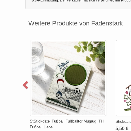
DSA-Einhaltung:
Der Verkäufer hat sich verpflichtet, nur Pro
Weitere Produkte von Fadenstark
StStickdatei Fußball Fußballtor Mugrug ITH
Stickdat
Fußball Liebe
5,50 €