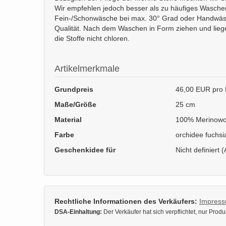
Wir empfehlen jedoch besser als zu häufiges Waschen 
Fein-/Schonwäsche bei max. 30° Grad oder Handwäsch
Qualität. Nach dem Waschen in Form ziehen und liegen
die Stoffe nicht chloren.
Artikelmerkmale
Grundpreis
46,00 EUR pro 
Maße/Größe
25 cm
Material
100% Merinowo
Farbe
orchidee fuchsi
Geschenkidee für
Nicht definiert (
Rechtliche Informationen des Verkäufers:
Impres
DSA-Einhaltung:
Der Verkäufer hat sich verpflichtet, nur Pro