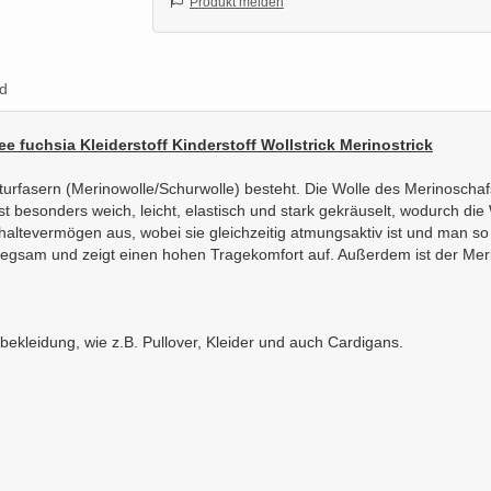
Produkt melden
d
dee fuchsia Kleiderstoff Kinderstoff Wollstrick Merinostrick
aturfasern (Merinowolle/Schurwolle) besteht. Die Wolle des Merinoschaf
ist besonders weich, leicht, elastisch und stark gekräuselt, wodurch di
ltevermögen aus, wobei sie gleichzeitig atmungsaktiv ist und man so 
gsam und zeigt einen hohen Tragekomfort auf. Außerdem ist der Merinos
ickbekleidung, wie z.B. Pullover, Kleider und auch Cardigans.