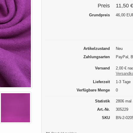
Preis
11,50 
Grundpreis
46,00 EUR
Artikelzustand
Neu
Zahlungsarten
PayPal, 
Versand
2,00 € na
Versandk
Lieferzeit
1-3 Tage
Verfügbare Menge
0
Statistik
2806 mal 
Art.-Nr.
305229
SKU
BN-2-020