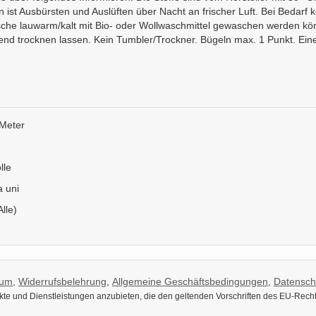
ist Ausbürsten und Auslüften über Nacht an frischer Luft. Bei Bedarf
e lauwarm/kalt mit Bio- oder Wollwaschmittel gewaschen werden könne
d trocknen lassen. Kein Tumbler/Trockner. Bügeln max. 1 Punkt. Eine 
Meter
lle
a uni
Alle)
sum
,
Widerrufsbelehrung
,
Allgemeine Geschäftsbedingungen
,
Datensch
dukte und Dienstleistungen anzubieten, die den geltenden Vorschriften des EU-Rech