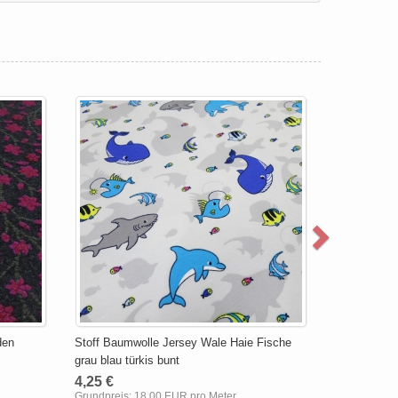
den
Stoff Baumwolle Jersey Wale Haie Fische
grau blau türkis bunt
4,25 €
Grundpreis:
18,00 EUR pro Meter