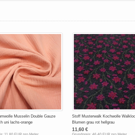
umwolle Musselin Double Gauze
Stoff Musterwalk Kochwolle Walklo
h uni lachs-orange
Blumen grau rot hellgrau
11,60 €
is:
11,80 EUR pro Meter
Grundpreis:
46,40 EUR pro Meter