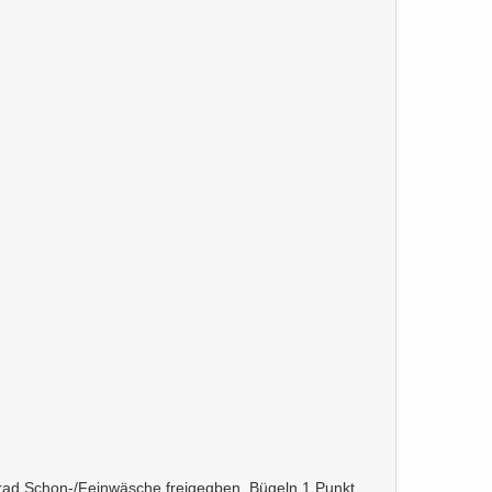
 Grad Schon-/Feinwäsche freigegben. Bügeln 1 Punkt.