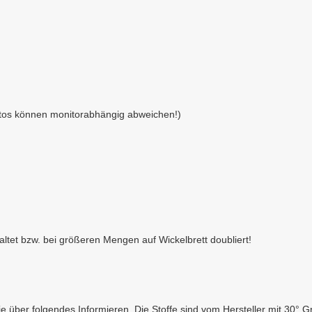
otos können monitorabhängig abweichen!)
faltet bzw. bei größeren Mengen auf Wickelbrett doubliert!
ie über folgendes Informieren. Die Stoffe sind vom Hersteller mit 30°