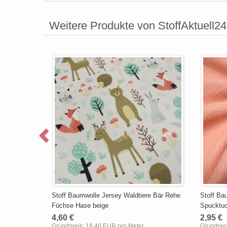
Weitere Produkte von StoffAktuell24
Stoff Baumwolle Jersey Waldtiere Bär Rehe
Stoff Ba
Füchse Hase beige
Spucktuc
4,60 €
2,95 €
Grundpreis:
18,40 EUR pro Meter
Grundpre