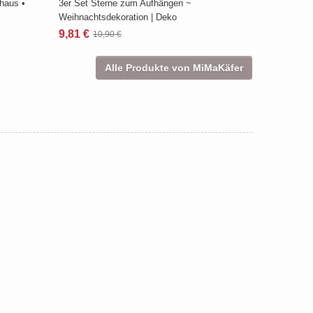
haus •
3er Set Sterne zum Aufhängen ~
Weihnachtsdekoration | Deko
9,81 €
10,90 €
Alle Produkte von MiMaKäfer