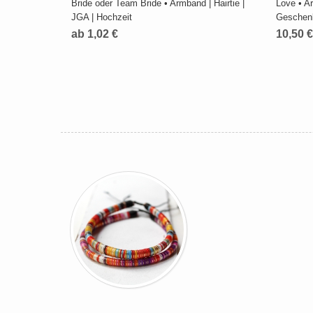
Bride oder Team Bride • Armband | Hairtie |
Love • A
JGA | Hochzeit
Geschen
ab 1,02 €
10,50 €