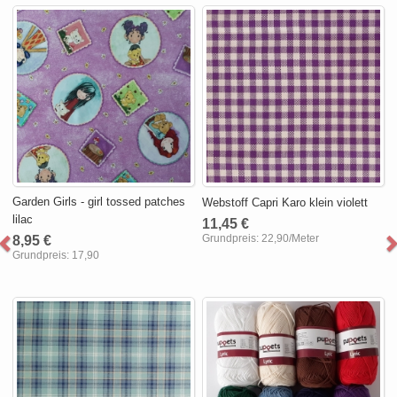
Garden Girls - girl tossed patches
Webstoff Capri Karo klein violett
lilac
11,45 €
Grundpreis:
22,90/Meter
8,95 €
Grundpreis:
17,90