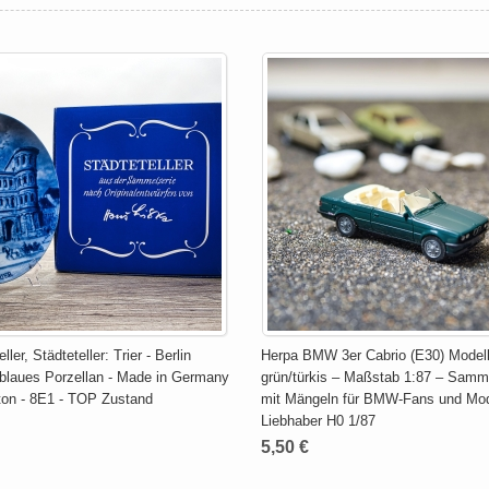
ler, Städteteller: Trier - Berlin
Herpa BMW 3er Cabrio (E30) Modell
 blaues Porzellan - Made in Germany
grün/türkis – Maßstab 1:87 – Samm
rton - 8E1 - TOP Zustand
mit Mängeln für BMW-Fans und Mod
Liebhaber H0 1/87
5,50 €