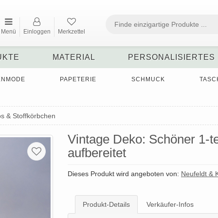
Menü
Einloggen
Merkzettel
UKTE
MATERIAL
PERSONALISIERTES
ENMODE
PAPETERIE
SCHMUCK
TASC
os & Stoffkörbchen
Vintage Deko: Schöner 1-tei
aufbereitet
Dieses Produkt wird angeboten von:
Neufeldt &
Produkt-Details
Verkäufer-Infos