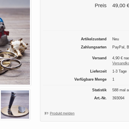
Preis
49,00 
Artikelzustand
Neu
Zahlungsarten
PayPal, B
Versand
4,90 € na
Versandk
Lieferzeit
1-3 Tage
Verfügbare Menge
1
Statistik
588 mal a
Art.-Nr.
393094
Produkt melden