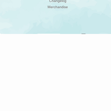
Changelog
Merchandise
Gerne informieren
Du kannst Deine Ei