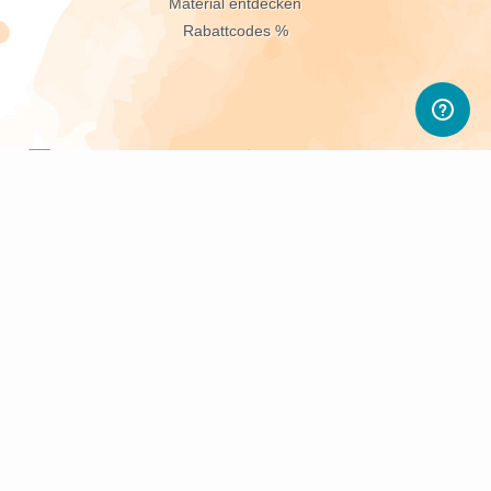
Material entdecken
Rabattcodes %
sletter abonnieren
d PWL-Neuigkeiten.
sletter widerrufen.