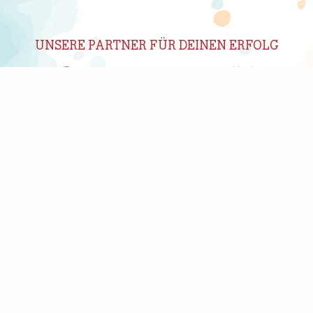
UNSERE PARTNER FÜR DEINEN ERFOLG
ABONNIERE UNSEREN NEWSLETTER
New
 wir Dich regelmäßig per E-Mail über interessante Produkte, Shops un
nwilligung jederzeit durch Klicken auf den Abmelden-Link in jedem New