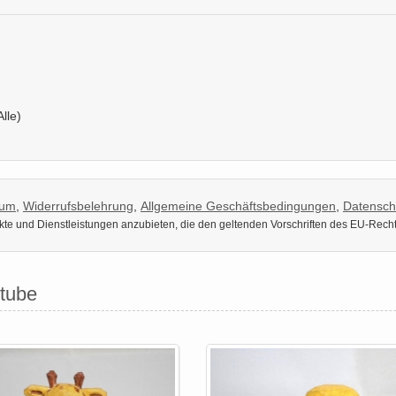
Alle)
sum
,
Widerrufsbelehrung
,
Allgemeine Geschäftsbedingungen
,
Datensch
dukte und Dienstleistungen anzubieten, die den geltenden Vorschriften des EU-Rech
stube