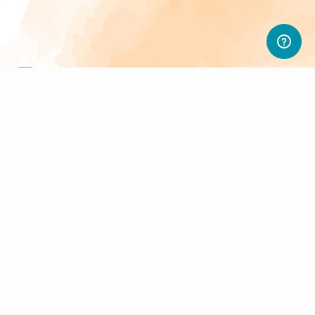
sletter abonnieren
d PWL-Neuigkeiten.
sletter widerrufen.