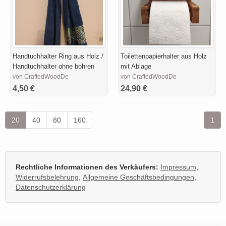
Handtuchhalter Ring aus Holz /
Toilettenpapierhalter aus Holz
Handtuchhalter ohne bohren
mit Ablage
von CraftedWoodDe
von CraftedWoodDe
4,50 €
24,90 €
20
40
80
160
1
Rechtliche Informationen des Verkäufers:
Impressum
,
Widerrufsbelehrung
,
Allgemeine Geschäftsbedingungen
,
Datenschutzerklärung