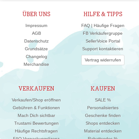
ÜBER UNS
HILFE & TIPPS
Impressum
FAQ | Häufige Fragen
AGB
FB Verkäufergruppe
Datenschutz
SellerVoice Portal
Grundsätze
Support kontaktieren
Changelog
Vertrag widerrufen
Merchandise
VERKAUFEN
KAUFEN
Verkaufen/Shop eröffnen
SALE %
Gebühren & Funktionen
Personalisiertes
Mach Dich sichtbar
Geschenke finden
Trustami Bewertungen
Shops entdecken
Häufige Rechtsfragen
Material entdecken
FAQ Verpackungslizenz
Rabattcodes %