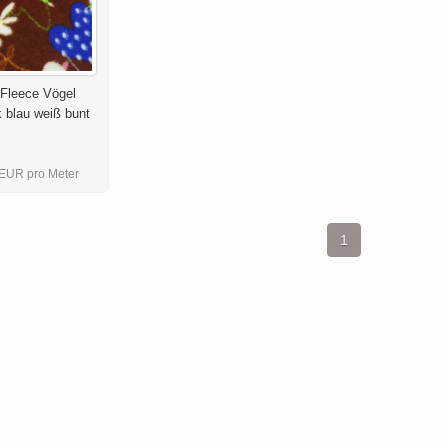
 Fleece Vögel
 blau weiß bunt
 EUR pro Meter
1