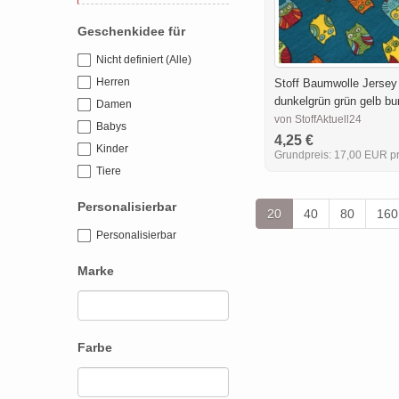
Geschenkidee für
Nicht definiert (Alle)
Herren
Stoff Baumwolle Jersey
dunkelgrün grün gelb bu
Damen
von StoffAktuell24
Babys
4,25 €
Kinder
Grundpreis:
17,00 EUR pr
Tiere
Personalisierbar
20
40
80
160
Personalisierbar
Marke
Farbe