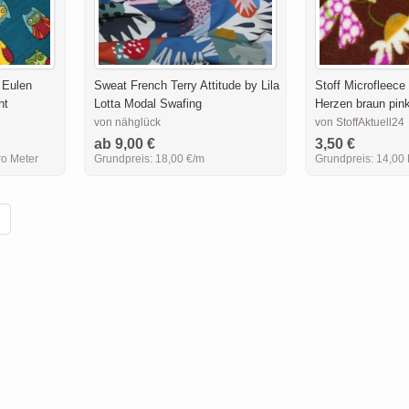
 Eulen
Sweat French Terry Attitude by Lila
Stoff Microfleece
nt
Lotta Modal Swafing
Herzen braun pink
von nähglück
von StoffAktuell24
ab 9,00 €
3,50 €
o Meter
Grundpreis:
18,00 €/m
Grundpreis:
14,00