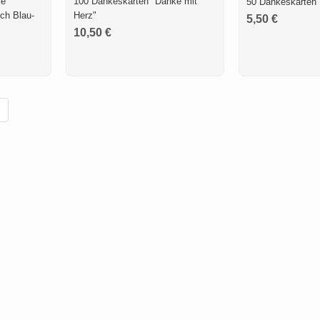
ke
100 Dankeskarten "Danke mit
50 Dankeskarten 
ch Blau-
Herz"
5,50 €
10,50 €