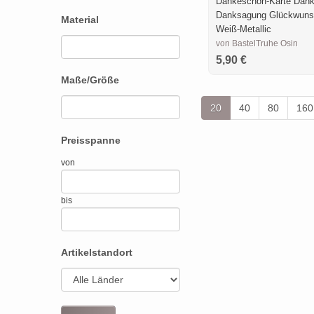
Dankeschön-Karte Dan
Danksagung Glückwuns
Material
Weiß-Metallic
von BastelTruhe Osin
5,90 €
Maße/Größe
20
40
80
160
Preisspanne
von
bis
Artikelstandort