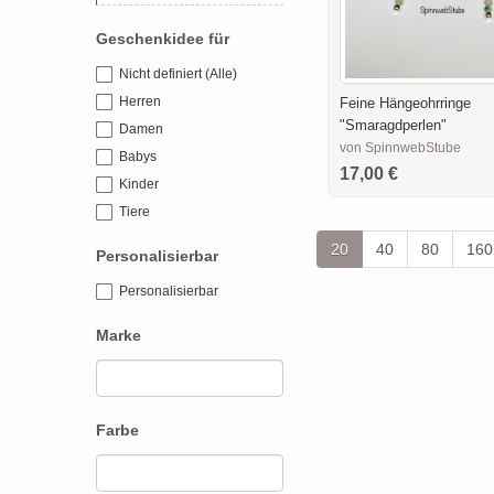
Geschenkidee für
Nicht definiert (Alle)
Herren
Feine Hängeohrringe
"Smaragdperlen"
Damen
von SpinnwebStube
Babys
17,00 €
Kinder
Tiere
20
40
80
160
Personalisierbar
Personalisierbar
Marke
Farbe