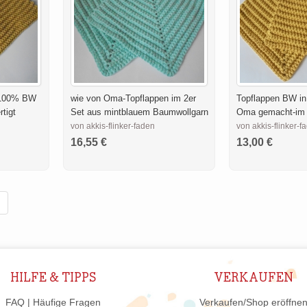
 -100% BW
wie von Oma-Topflappen im 2er
Topflappen BW in
rtigt
Set aus mintblauem Baumwollgarn
Oma gemacht-im 
von akkis-flinker-faden
von akkis-flinker-f
16,55 €
13,00 €
HILFE & TIPPS
VERKAUFEN
FAQ | Häufige Fragen
Verkaufen/Shop eröffne