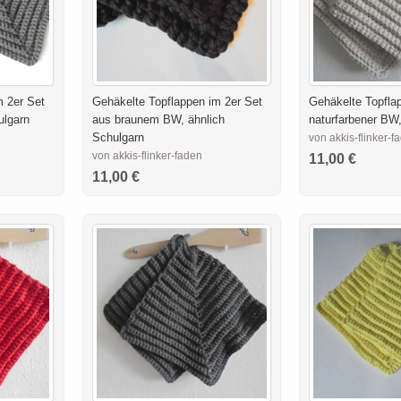
m 2er Set
Gehäkelte Topflappen im 2er Set
Gehäkelte Topfla
ulgarn
aus braunem BW, ähnlich
naturfarbener BW
Schulgarn
von akkis-flinker-f
von akkis-flinker-faden
11,00 €
11,00 €