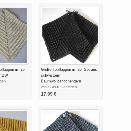
pflappen im 2er
Große Topflappen im 2er Set aus
er BW
schwarzem
Baumwollbändchengarn
aden
von akkis-flinker-faden
17,99 €