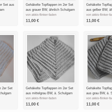
er Set aus
Gehäkelte Topflappen im 2er Set
Gehäkelte Topfla
arn
aus grauer BW, ähnlich Schulgarn
aus gelber BW, ä
von akkis-flinker-faden
von akkis-flinker-f
11,00 €
11,00 €
m 2er Set
Gehäkelte Topflappen im 2er Set
Gehäkelte Topfla
chulgarn
aus mittelgrau BW, ä. Schulgarn
aus grau BW, ä. 
von akkis-flinker-faden
von akkis-flinker-f
11,00 €
11,00 €