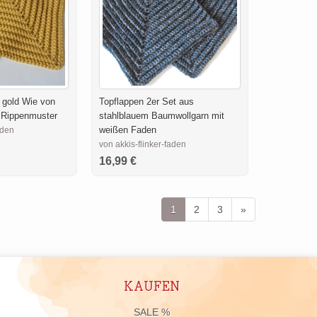
 gold Wie von
Topflappen 2er Set aus
Rippenmuster
stahlblauem Baumwollgarn mit
weißen Faden
aden
von akkis-flinker-faden
16,99 €
1
2
3
»
KAUFEN
n
SALE %