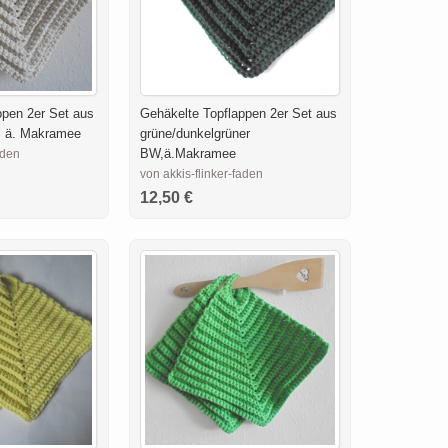
ppen 2er Set aus
Gehäkelte Topflappen 2er Set aus
, ä. Makramee
grüne/dunkelgrüner
BW,ä.Makramee
aden
von akkis-flinker-faden
12,50 €