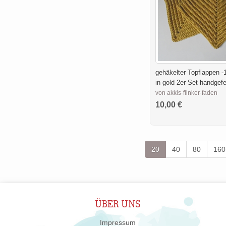
gehäkelter Topflappen
in gold-2er Set handgefe
von akkis-flinker-faden
10,00 €
20
40
80
160
ÜBER UNS
Impressum