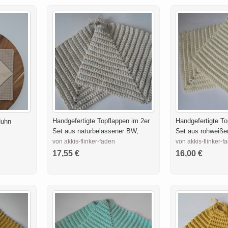
Handgefertigte Topflappen im 2er
Handgefertigte To
Huhn
Set aus naturbelassener BW,
Set aus rohweiß
von akkis-flinker-faden
von akkis-flinker-f
17,55 €
16,00 €