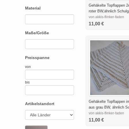
Gehäkelte Topflappen 2
Material
roter BW,ähnlich Schulg
von akkis-flinker-faden
11,00 €
Maße/Größe
Preisspanne
von
bis
Gehäkelte Topflappen i
Artikelstandort
aus grau BW, ähnlich S
von akkis-flinker-faden
11,00 €