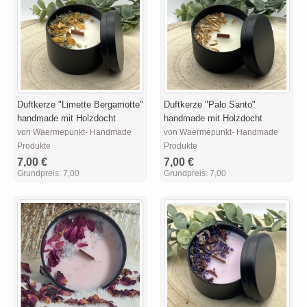
Duftkerze "Limette Bergamotte"
Duftkerze "Palo Santo"
handmade mit Holzdocht
handmade mit Holzdocht
von Waermepunkt- Handmade
von Waermepunkt- Handmade
Produkte
Produkte
7,00 €
7,00 €
Grundpreis:
7,00
Grundpreis:
7,00