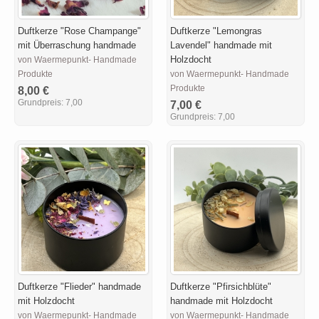
Duftkerze "Rose Champange"
Duftkerze "Lemongras
mit Überraschung handmade
Lavendel" handmade mit
Holzdocht
von Waermepunkt- Handmade
Produkte
von Waermepunkt- Handmade
Produkte
8,00 €
Grundpreis:
7,00
7,00 €
Grundpreis:
7,00
Duftkerze "Flieder" handmade
Duftkerze "Pfirsichblüte"
mit Holzdocht
handmade mit Holzdocht
von Waermepunkt- Handmade
von Waermepunkt- Handmade