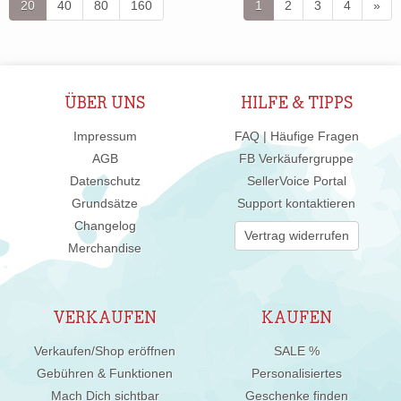
20
40
80
160
1
2
3
4
»
ÜBER UNS
HILFE & TIPPS
Impressum
FAQ | Häufige Fragen
AGB
FB Verkäufergruppe
Datenschutz
SellerVoice Portal
Grundsätze
Support kontaktieren
Changelog
Vertrag widerrufen
Merchandise
VERKAUFEN
KAUFEN
Verkaufen/Shop eröffnen
SALE %
Gebühren & Funktionen
Personalisiertes
Mach Dich sichtbar
Geschenke finden