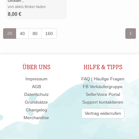
Größen ,
von akkis-flinker-faden
8,00 €
20
40
80
160
1
ÜBER UNS
HILFE & TIPPS
Impressum
FAQ | Häufige Fragen
AGB
FB Verkäufergruppe
Datenschutz
SellerVoice Portal
Grundsätze
Support kontaktieren
Changelog
Vertrag widerrufen
Merchandise