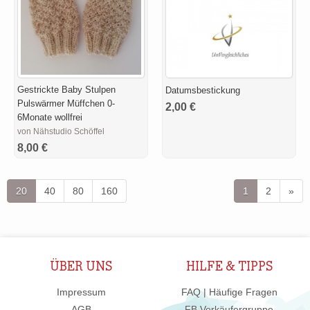
Gestrickte Baby Stulpen
Datumsbestickung
Pulswärmer Müffchen 0-
2,00 €
6Monate wollfrei
von Nähstudio Schöffel
8,00 €
20
40
80
160
1
2
»
ÜBER UNS
HILFE & TIPPS
Impressum
FAQ | Häufige Fragen
AGB
FB Verkäufergruppe