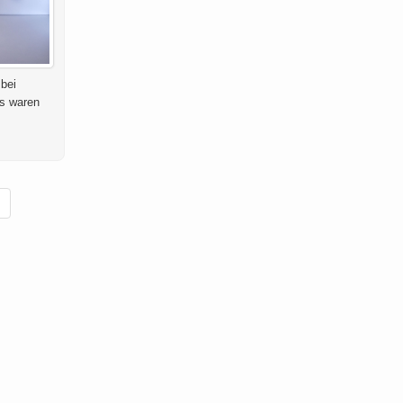
 bei
ts waren