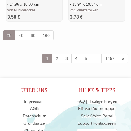
- 14.96 x 18.38 cm
- 15.94 x 19.57 cm
von Punkterocker
von Punkterocker
3,58 €
3,78 €
20
40
80
160
1
2
3
4
5
...
1457
»
ÜBER UNS
HILFE & TIPPS
Impressum
FAQ | Häufige Fragen
AGB
FB Verkäufergruppe
Datenschutz
SellerVoice Portal
Grundsätze
Support kontaktieren
Changelog