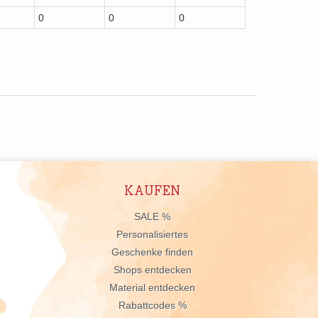
0
0
0
KAUFEN
n
SALE %
Personalisiertes
Geschenke finden
Shops entdecken
Material entdecken
Rabattcodes %