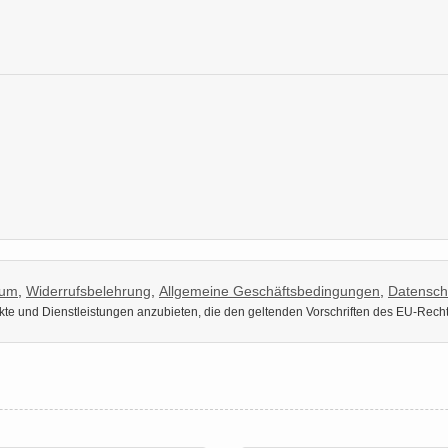
sum
,
Widerrufsbelehrung
,
Allgemeine Geschäftsbedingungen
,
Datensch
dukte und Dienstleistungen anzubieten, die den geltenden Vorschriften des EU-Rech