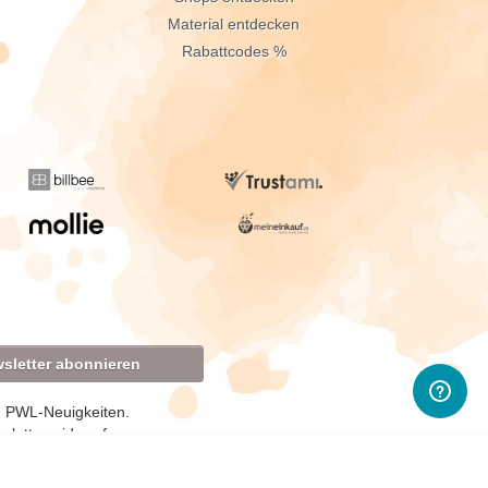
Material entdecken
Rabattcodes %
sletter abonnieren
d PWL-Neuigkeiten.
sletter widerrufen.