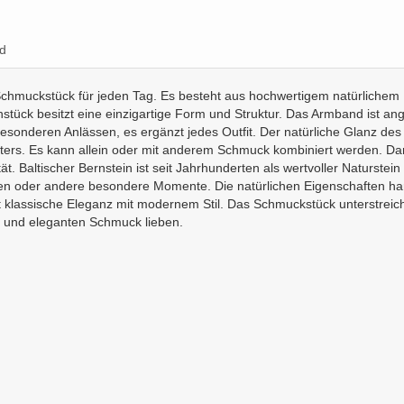
d
es Schmuckstück für jeden Tag. Es besteht aus hochwertigem natürliche
tück besitzt eine einzigartige Form und Struktur. Das Armband ist ang
 besonderen Anlässen, es ergänzt jedes Outfit. Der natürliche Glanz 
Alters. Es kann allein oder mit anderem Schmuck kombiniert werden. Da
tät. Baltischer Bernstein ist seit Jahrhunderten als wertvoller Naturst
äen oder andere besondere Momente. Die natürlichen Eigenschaften ha
t klassische Eleganz mit modernem Stil. Das Schmuckstück unterstreicht
en und eleganten Schmuck lieben.