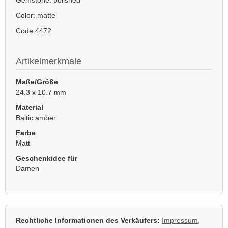
Gemstone: polished
Color: matte
Code:
4472
Artikelmerkmale
Maße/Größe
24.3 x 10.7 mm
Material
Baltic amber
Farbe
Matt
Geschenkidee für
Damen
Rechtliche Informationen des Verkäufers:
Impressum
,