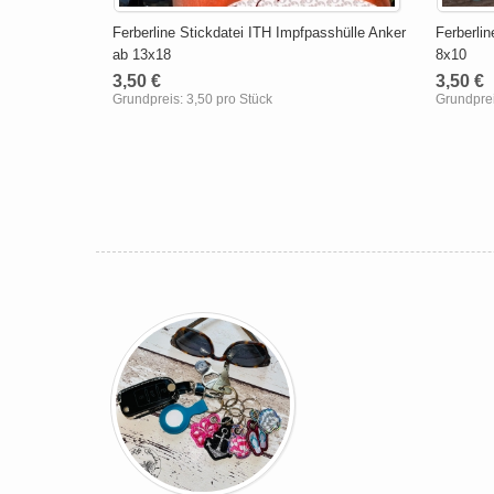
Ferberline Stickdatei ITH Impfpasshülle Anker
Ferberli
ab 13x18
8x10
3,50 €
3,50 €
Grundpreis:
3,50 pro Stück
Grundpre