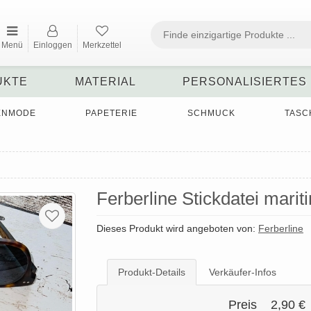
Menü
Einloggen
Merkzettel
UKTE
MATERIAL
PERSONALISIERTES
ENMODE
PAPETERIE
SCHMUCK
TASC
Ferberline Stickdatei mar
Dieses Produkt wird angeboten von:
Ferberline
Produkt-Details
Verkäufer-Infos
Preis
2,90 €