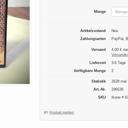
Menge
Artikelzustand
Neu
Zahlungsarten
PayPal, 
Versand
4,00 € na
Versandk
Lieferzeit
3-5 Tage
Verfügbare Menge
2
Statistik
2628 mal 
Art.-Nr.
296536
SKU
Ikone # 6
Produkt melden