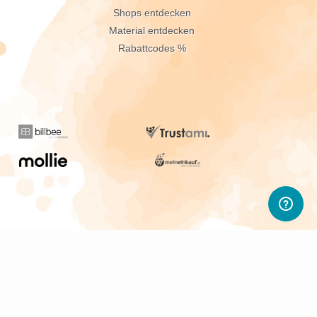
Shops entdecken
Material entdecken
Rabattcodes %
sletter abonnieren
d PWL-Neuigkeiten.
sletter widerrufen.