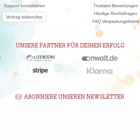
Support kontaktieren
Trustami Bewertungen
Häufige Rechtsfragen
Vertrag widerrufen
FAQ Verpackungslizenz
UNSERE PARTNER FÜR DEINEN ERFOLG
ABONNIERE UNSEREN NEWSLETTER
New
 wir Dich regelmäßig per E-Mail über interessante Produkte, Shops un
nwilligung jederzeit durch Klicken auf den Abmelden-Link in jedem New