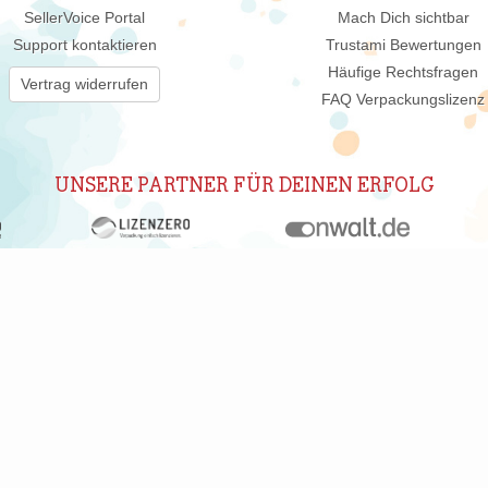
SellerVoice Portal
Mach Dich sichtbar
Support kontaktieren
Trustami Bewertungen
Häufige Rechtsfragen
Vertrag widerrufen
FAQ Verpackungslizenz
UNSERE PARTNER FÜR DEINEN ERFOLG
ABONNIERE UNSEREN NEWSLETTER
New
 wir Dich regelmäßig per E-Mail über interessante Produkte, Shops un
nwilligung jederzeit durch Klicken auf den Abmelden-Link in jedem New