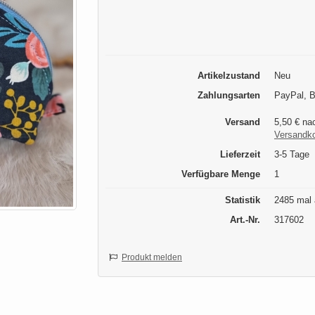
Artikelzustand
Neu
Zahlungsarten
PayPal, B
Versand
5,50 € na
Versandk
Lieferzeit
3-5 Tage
Verfügbare Menge
1
Statistik
2485 mal 
Art.-Nr.
317602
Produkt melden