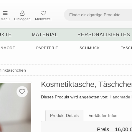
Menü
Einloggen
Merkzettel
UKTE
MATERIAL
PERSONALISIERTES
ENMODE
PAPETERIE
SCHMUCK
TASC
inktäschchen
Kosmetiktasche, Täschchen
Dieses Produkt wird angeboten von:
Handmade b
Produkt-Details
Verkäufer-Infos
Preis
16,00 