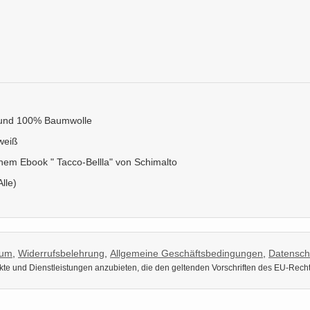
m
und 100% Baumwolle
weiß
nem Ebook " Tacco-Bellla" von Schimalto
Alle)
sum
,
Widerrufsbelehrung
,
Allgemeine Geschäftsbedingungen
,
Datensch
dukte und Dienstleistungen anzubieten, die den geltenden Vorschriften des EU-Rech