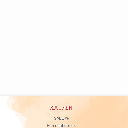
KAUFEN
n
SALE %
Personalisiertes