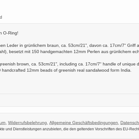
d
en O-Ring!
n Leder in grünlichem braun, ca. 53cm/21", davon ca. 17cm/7“ Griff a
ahl), besetzt mit 150 handgemachten 12mm Perlen aus grünlichem ech
n greenish brown, ca. 53cm/21", including ca. 17cm/7“ handle of unique
50 handcrafted 12mm beads of greenish real sandalwood form India.
sum
,
Widerrufsbelehrung
,
Allgemeine Geschäftsbedingungen
,
Datensch
dukte und Dienstleistungen anzubieten, die den geltenden Vorschriften des EU-Rech