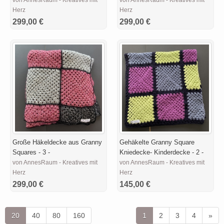
Herz
Herz
299,00 €
299,00 €
Große Häkeldecke aus Granny
Gehäkelte Granny Square
Squares - 3 -
Kniedecke- Kinderdecke - 2 -
von AnnesRaum - Kreatives mit
von AnnesRaum - Kreatives mit
Herz
Herz
299,00 €
145,00 €
20
40
80
160
1
2
3
4
»