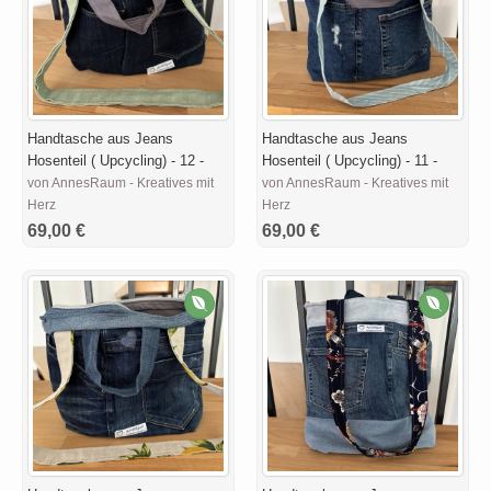
Handtasche aus Jeans
Handtasche aus Jeans
Hosenteil ( Upcycling) - 12 -
Hosenteil ( Upcycling) - 11 -
von AnnesRaum - Kreatives mit
von AnnesRaum - Kreatives mit
Herz
Herz
69,00 €
69,00 €