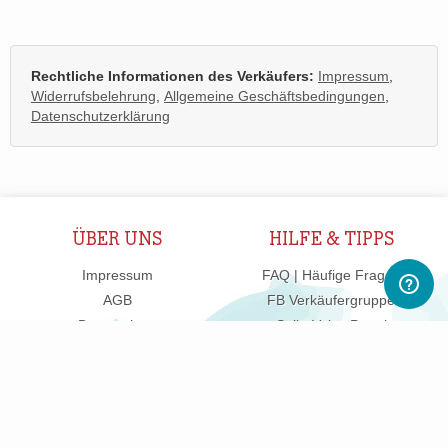
Rechtliche Informationen des Verkäufers:
Impressum
,
Widerrufsbelehrung
,
Allgemeine Geschäftsbedingungen
,
Datenschutzerklärung
ÜBER UNS
HILFE & TIPPS
Impressum
FAQ | Häufige Fragen
AGB
FB Verkäufergruppe
Datenschutz
SellerVoice Portal
Grundsätze
Support kontaktieren
Changelog
Vertrag widerrufen
Merchandise