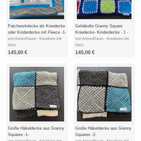
Patchworkdecke als Kniedecke
Gehäkelte Granny Square
oder Kinderdecke mit Fleece -1-
Kniedecke- Kinderdecke - 1 -
von AnnesRaum - Kreatives mit
von AnnesRaum - Kreatives mit
Herz
Herz
145,00 €
145,00 €
Große Häkeldecke aus Granny
Große Häkeldecke aus Granny
Squares -1-
Squares -2-
von AnnesRaum - Kreatives mit
von AnnesRaum - Kreatives mit