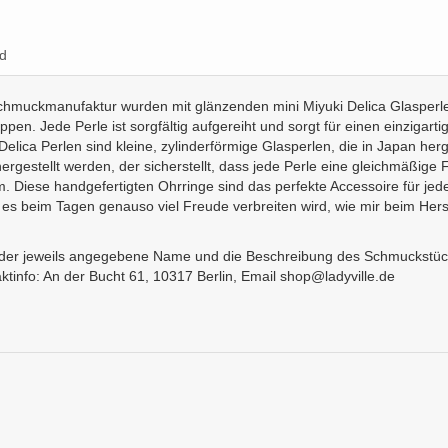
d
hmuckmanufaktur wurden mit glänzenden mini Miyuki Delica Glasperlen 
pen. Jede Perle ist sorgfältig aufgereiht und sorgt für einen einziga
lica Perlen sind kleine, zylinderförmige Glasperlen, die in Japan herge
ergestellt werden, der sicherstellt, dass jede Perle eine gleichmäßig
. Diese handgefertigten Ohrringe sind das perfekte Accessoire für je
es beim Tagen genauso viel Freude verbreiten wird, wie mir beim Herst
nt der jeweils angegebene Name und die Beschreibung des Schmuckstück
ktinfo: An der Bucht 61, 10317 Berlin, Email shop@ladyville.de