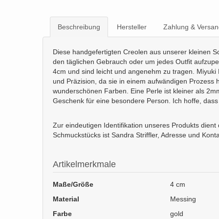
Beschreibung
Hersteller
Zahlung & Versan
Diese handgefertigten Creolen aus unserer kleinen Sc
den täglichen Gebrauch oder um jedes Outfit aufzupep
4cm und sind leicht und angenehm zu tragen. Miyuki De
und Präzision, da sie in einem aufwändigen Prozess h
wunderschönen Farben. Eine Perle ist kleiner als 2mm
Geschenk für eine besondere Person. Ich hoffe, dass 
Zur eindeutigen Identifikation unseres Produkts die
Schmuckstücks ist Sandra Striffler, Adresse und Konta
Artikelmerkmale
Maße/Größe
4 cm
Material
Messing
Farbe
gold