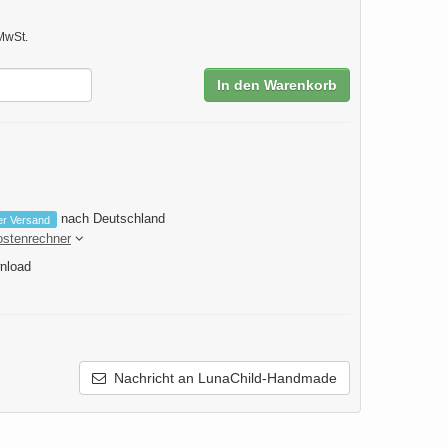
MwSt.
In den Warenkorb
nach Deutschland
er Versand
ostenrechner
nload
Nachricht an LunaChild-Handmade