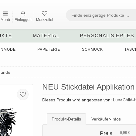
Menü
Einloggen
Merkzettel
UKTE
MATERIAL
PERSONALISIERTES
ENMODE
PAPETERIE
SCHMUCK
TASC
Hunde
NEU Stickdatei Applikation
Dieses Produkt wird angeboten von:
LunaChild
Produkt-Details
Verkäufer-Infos
Preis
6,99 €