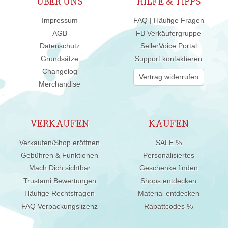
ÜBER UNS
HILFE & TIPPS
Impressum
FAQ | Häufige Fragen
AGB
FB Verkäufergruppe
Datenschutz
SellerVoice Portal
Grundsätze
Support kontaktieren
Changelog
Vertrag widerrufen
Merchandise
VERKAUFEN
KAUFEN
Verkaufen/Shop eröffnen
SALE %
Gebühren & Funktionen
Personalisiertes
Mach Dich sichtbar
Geschenke finden
Trustami Bewertungen
Shops entdecken
Häufige Rechtsfragen
Material entdecken
FAQ Verpackungslizenz
Rabattcodes %