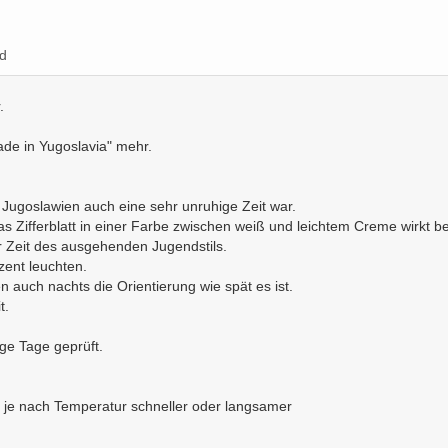
d
.
ade in Yugoslavia" mehr.
Jugoslawien auch eine sehr unruhige Zeit war.
as Zifferblatt in einer Farbe zwischen weiß und leichtem Creme wirkt b
ur Zeit des ausgehenden Jugendstils.
zent leuchten.
 auch nachts die Orientierung wie spät es ist.
t.
.
ge Tage geprüft.
s je nach Temperatur schneller oder langsamer