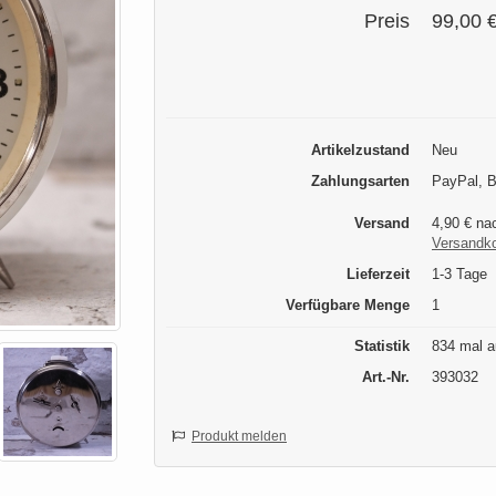
Preis
99,00 
Artikelzustand
Neu
Zahlungsarten
PayPal, B
Versand
4,90 € na
Versandk
Lieferzeit
1-3 Tage
Verfügbare Menge
1
Statistik
834 mal a
Art.-Nr.
393032
Produkt melden