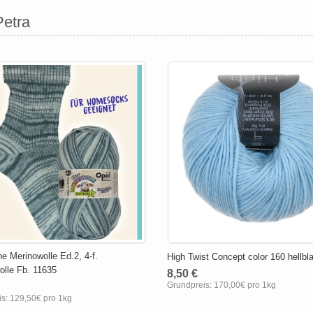
Petra
e Merinowolle Ed.2, 4-f.
High Twist Concept color 160 hellbl
lle Fb. 11635
8,50 €
Grundpreis:
170,00€ pro 1kg
is:
129,50€ pro 1kg