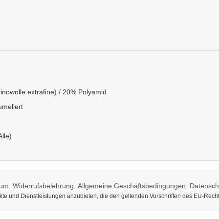
nowolle extrafine) / 20% Polyamid
umeliert
Alle)
sum
,
Widerrufsbelehrung
,
Allgemeine Geschäftsbedingungen
,
Datensch
dukte und Dienstleistungen anzubieten, die den geltenden Vorschriften des EU-Rech