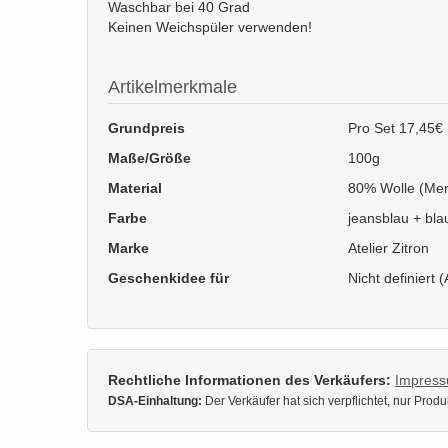
Waschbar bei 40 Grad
Keinen Weichspüler verwenden!
Artikelmerkmale
Grundpreis
Pro Set 17,45€
Maße/Größe
100g
Material
80% Wolle (Meri
Farbe
jeansblau + bla
Marke
Atelier Zitron
Geschenkidee für
Nicht definiert (
Rechtliche Informationen des Verkäufers:
Impres
DSA-Einhaltung:
Der Verkäufer hat sich verpflichtet, nur Pro