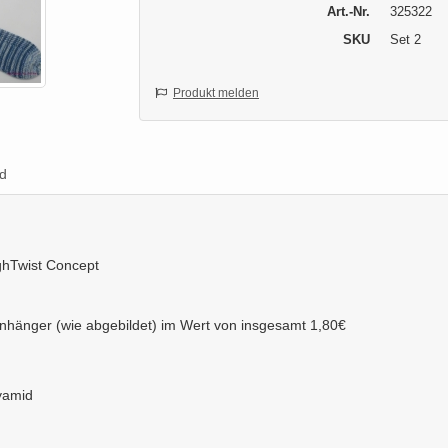
Art.-Nr.
325322
SKU
Set 2
Produkt melden
d
ighTwist Concept
nhänger (wie abgebildet) im Wert von insgesamt 1,80€
lyamid