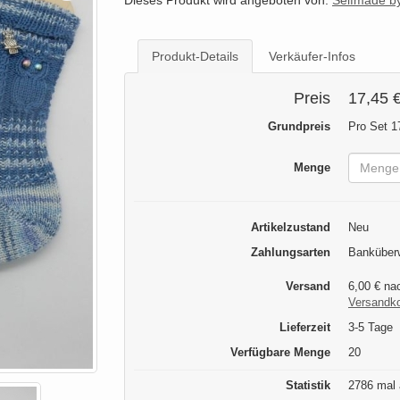
Dieses Produkt wird angeboten von:
Selfmade by
Produkt-Details
Verkäufer-Infos
Preis
17,45 
Grundpreis
Pro Set 1
Menge
Artikelzustand
Neu
Zahlungsarten
Banküberw
Versand
6,00 € na
Versandk
Lieferzeit
3-5 Tage
Verfügbare Menge
20
Statistik
2786 mal 